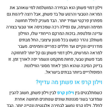
וילון דמוי פשתן הוא הבחירה המושלמת למי שאוהב את
המראה הטבעי והרגוע של בד פשתן, אבל רוצה ליהנות גם
מפתרון פרקטי ועמיד יותר. הבד מעניק לחלל תחושה
חמימה ונעימה, עם נפילה רכה שמכניסה אור טבעי בצורה
עדינה ומלטפת. בזכות המרקם הייחודי שלו, הווילון
משתלב נהדר כמעט בכל סגנון עיצובי, החל מבתים
מודרניים ונקיים ועד חללים כפריים וחמימים. מעבר
למראה המרשים, וילון דמוי פשתן גם קל יותר לתחזוקה
מבד פשתן טבעי, פחות מתקמט ונשמר יפה לאורך זמן. זו
בדיוק הסיבה שהוא הפך לאחד מסוגי הווילונות
הפופולריים ביותר בבתים בישראל.
וילון קרפ או פשתן מה עדיף?
כשמתלבטים בין
וילון קרפ
לבין וילון פשתן, חשוב להבין
שמדובר בשני סגנונות שונים שנותנים תחושה אחרת
לחלל. וילון קרפ נחשב לבחירה אלגנטית ונקייה יותר. הבד