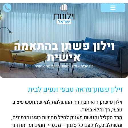
וילונות לבית
וילונות לסלון
אזורי שירות
סוגי וילונות
וילונות מיוחדים
וילון פשתן בהתאמה
אישית
דף הבית
»
וילון פשתן בהתאמה אישית
וילון פשתן מראה טבעי ונעים לבית
וילון פישתן הוא הבחירה המושלמת למי שמחפש עיצוב
טבעי, רך ומלא באור.
הבד הקליל והנושם מעניק לחלל תחושת רוגע והרמוניה,
ומשתלב בקלות עם כל סגנון – מכפרי וחמים ועד מודרני