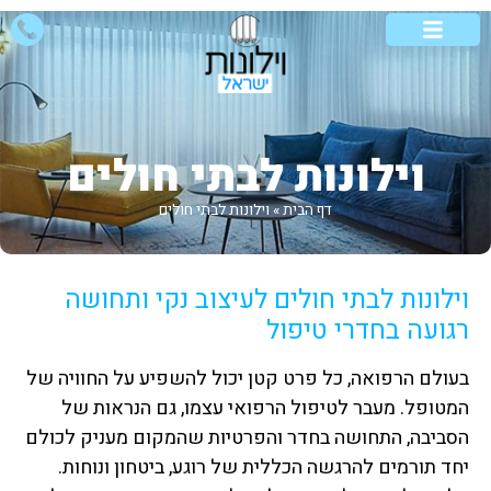
וילונות לבית
וילונות לסלון
אזורי שירות
סוגי וילונות
וילונות מיוחדים
וילונות לבתי חולים
דף הבית
»
וילונות לבתי חולים
וילונות לבתי חולים לעיצוב נקי ותחושה
רגועה בחדרי טיפול
בעולם הרפואה, כל פרט קטן יכול להשפיע על החוויה של
המטופל. מעבר לטיפול הרפואי עצמו, גם הנראות של
הסביבה, התחושה בחדר והפרטיות שהמקום מעניק לכולם
יחד תורמים להרגשה הכללית של רוגע, ביטחון ונוחות.