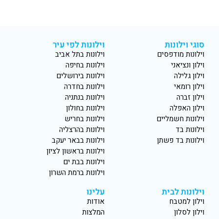
סוגי וילונות
וילונות לפי עיר
וילונות מודפסים
וילונות בתל אביב
וילון ונציאני
וילונות בחיפה
וילון גלילה
וילונות בירושלים
וילון רומאי
וילונות בחדרה
וילון זברה
וילונות בנתניה
וילון האפלה
וילונות בחולון
וילונות חשמליים
וילונות בחריש
וילונות בד
וילונות בהרצליה
וילונות בד פשתן
וילונות בבאר יעקב
וילונות בראשון לציון
וילונות בבת ים
וילונות ברמת השרון
וילונות לבית
עלינו
וילון למטבח
אודות
וילון לסלון
המלצות