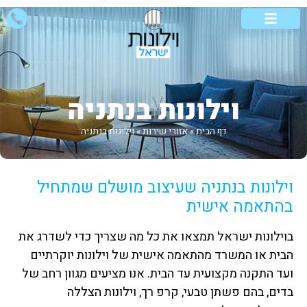
וילונות לבית
וילונות לסלון
אזורי שירות
סוגי וילונות
וילונות מיוחדים
וילונות בנתניה
דף הבית
»
אזורי שירות
»
וילונות בנתניה
וילונות בנתניה שעיצוב מושלם שמתחיל
בהתאמה אישית
בוילונות ישראל תמצאו את כל מה שצריך כדי לשדרג את
הבית או המשרד מהתאמה אישית של וילונות יוקרתיים
ועד התקנה מקצועית עד הבית. אנו מציעים מגוון רחב של
בדים, בהם פשתן טבעי, קרפ רך, וילונות הצללה