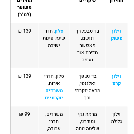
הווילון
עיקריים
מחירים
משוער
(למ"ר)
וילון
בד טבעי, רך
סלון
, חדר
139 ₪
פשתן
ונושם,
שינה, פינות
מאפשר
ישיבה
חדירת אור
נעימה
וילון
בד נשפך
סלון, חדרי
139 ₪
קרפ
ואלגנטי,
אירוח,
מראה יוקרתי
משרדים
ורך
יוקרתיים
וילון
מראה נקי
משרדים,
99 ₪
גלילה
ומודרני,
חדרי
שליטה נוחה
עבודה,