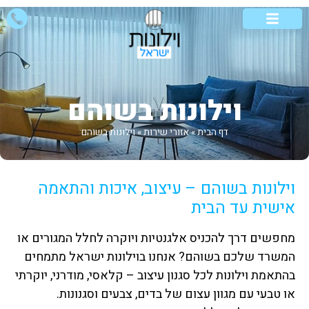
וילונות לבית
וילונות לסלון
אזורי שירות
סוגי וילונות
וילונות מיוחדים
וילונות בשוהם
דף הבית
»
אזורי שירות
»
וילונות בשוהם
וילונות בשוהם – עיצוב, איכות והתאמה
אישית עד הבית
מחפשים דרך להכניס אלגנטיות ויוקרה לחלל המגורים או
המשרד שלכם בשוהם? אנחנו בוילונות ישראל מתמחים
בהתאמת וילונות לכל סגנון עיצוב – קלאסי, מודרני, יוקרתי
או טבעי עם מגוון עצום של בדים, צבעים וסגנונות.