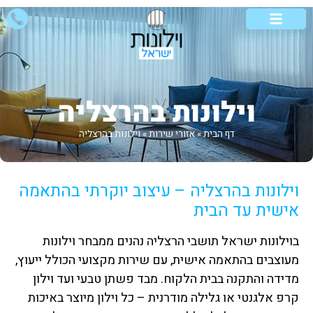
וילונות לבית
וילונות לסלון
אזורי שירות
סוגי וילונות
וילונות מיוחדים
וילונות בהרצליה
דף הבית
»
אזורי שירות
»
וילונות בהרצליה
וילונות בהרצליה – עיצוב יוקרתי בהתאמה
אישית עד הבית
בוילונות ישראל תושבי הרצליה נהנים ממבחר וילונות
מעוצבים בהתאמה אישית, עם שירות מקצועי הכולל ייעוץ,
מדידה והתקנה בבית הלקוח. מבד פשתן טבעי ועד וילון
קרפ אלגנטי או גלילה מודרנית – כל וילון מיוצר באיכות