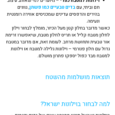
וילונות למטבח כפרי
– מיועדים למי שאוהב עיצוב
חם וביתי, עם
בדים טבעיים כמו פשתן
, גוונים
בהירים והדפסים עדינים שמכניסים אווירה רומנטית
ונעימה.
כאשר מדובר בחלון קטן מעל הכיור, מומלץ לבחור וילון
לחלון מטבח קליל או תריס לחלון מטבח, שיאפשרו זרימת
אור טבעית ותחושת מרחב. לעומת זאת, אם מדובר במטבח
גדול עם חלון פנורמי – וילונות גלילה למטבח או וילונות
למטבח מבד כפול יספקו פתרון מושלם.
תוצאות מושלמות מהשטח
למה לבחור בוילונות ישראל?