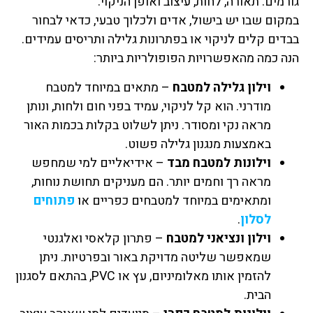
גורמים: תאורה, לחות, עיצוב ואופן הניקוי.
במקום שבו יש בישול, אדים ולכלוך טבעי, כדאי לבחור
בבדים קלים לניקוי או בפתרונות גלילה ותריסים עמידים.
הנה כמה מהאפשרויות הפופולריות ביותר:
וילון גלילה למטבח
– מתאים במיוחד למטבח
מודרני. הוא קל לניקוי, עמיד בפני חום ולחות, ונותן
מראה נקי ומסודר. ניתן לשלוט בקלות בכמות האור
באמצעות מנגנון גלילה פשוט.
וילונות למטבח מבד
– אידיאליים למי שמחפש
מראה רך וחמים יותר. הם מעניקים תחושת נוחות,
ומתאימים במיוחד למטבחים כפריים או
פתוחים
לסלון
.
וילון ונציאני למטבח
– פתרון קלאסי ואלגנטי
שמאפשר שליטה מדויקת באור ובפרטיות. ניתן
להזמין אותו מאלומיניום, עץ או PVC, בהתאם לסגנון
הבית.