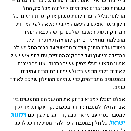
בוילונות ישראל תיהנו ממבחר עצום של בדים ודגמים –
עשרות סוגי בדים איכותיים לוילונות מכל סוג, החל
מוילונות גלילה ועד וילונות פשתן או קרפ יוקרתיים. כל
וילון נתפר אצלנו בהתאמה אישית מלאה לפי המידות
המדויקות של המטבח שלכם, כך שהתוצאה תמיד
מושלמת ומתאימה בדיוק למראה ולאופי החלל.
הצוות שלנו מעניק שירות מקצועי עד הבית החל משלב
המדידה והייעוץ ועד להתקנה הסופית, עם ליווי אישי של
אנשי מקצוע בעלי ניסיון עשיר בתחום. אנו מתחייבים
לאיכות בלתי מתפשרת ולשימוש בחומרים עמידים
ובמנגנונים מתקדמים, כדי שתיהנו מהווילון שלכם לאורך
שנים.
אצלנו תוכלו למצוא בדיוק את מה שאתם מחפשים בין
אם זה וילון למטבח מודרני בעיצוב נקי ויוקרתי, או וילון
למטבח כפרי עם מראה טבעי, רך ונעים לעין. עם
וילונות
ישראל
, כל חלון במטבח הופך להזדמנות לחדש, לרענן
ולהכניס אור וסגנון לבית שלכם.