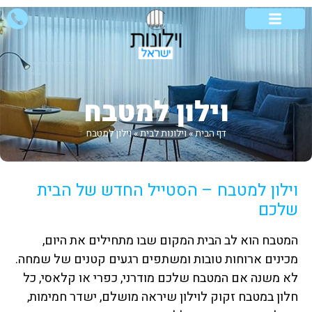
וילונות לבית
וילונות לסלון
אזורי שירות
סוגי וילונות
וילונות מיוחדים
וילון למטבח
דף הבית
»
וילונות לבית
»
וילון למטבח
וילון למטבח – הסטייל החדש של הבית
שלכם
המטבח הוא לב הבית המקום שבו מתחילים את היום,
מכינים ארוחות טובות ומשתפים רגעים קטנים של שמחה.
לא משנה אם המטבח שלכם מודרני, כפרי או קלאסי, כל
חלון במטבח זקוק לוילון שיראה מושלם, ישדר חמימות,