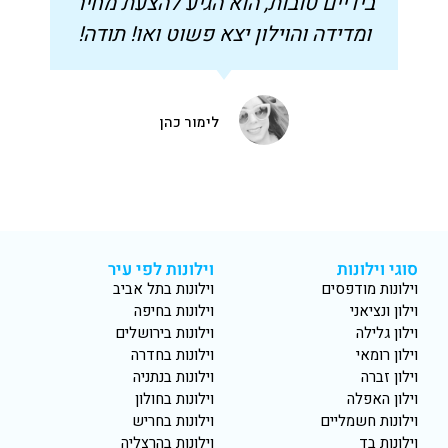
בידיים טובות, הוא הגיע להצעת מחיר
ומדידה והוילון יצא פשוט ואו! תודה!
לימור כהן
סוגי וילונות
וילונות לפי עיר
וילונות מודפסים
וילונות בתל אביב
וילון ונציאני
וילונות בחיפה
וילון גלילה
וילונות בירושלים
וילון רומאי
וילונות בחדרה
וילון זברה
וילונות בנתניה
וילון האפלה
וילונות בחולון
וילונות חשמליים
וילונות בחריש
וילונות בד
וילונות בהרצליה