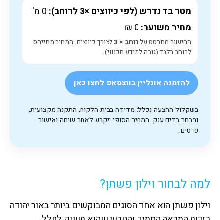
מטר בד נדרש (לפי כיווצים ×3 לרוחב):
0
מ'
מחיר משוער:
0
₪
החישוב מתבסס על
רוחב × 3
לצורך כיווצים. המחיר מתייחס
לרוחב בלבד (גובה למידע תכנוני).
להזמנה אונליין בווצסאפ לחצו כאן
בשקלול ההצעה נכלל: מדידה בבית הלקוח, התקנה מקצועית,
ומבחר בדים ענק. המחיר הסופי ייקבע לאחר שיחה ואישור
פרטים.
למה לבחור וילון פשתן?
וילון פשתן הוא אחד הסוגים המבוקשים ביותר באור יהודה
בזכות המראה החמים והטבעי שהוא מעניק לחלל.