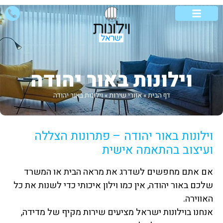
וילונות לבית
וילונות לסלון
אזורי שירות
סוגי וילונות
וילונות מיוחדים
וילונות באור יהודה
דף הבית
»
אזורי שירות
»
וילונות באור יהודה
וילונות באור יהודה – פתרונות הצללה
ועיצוב בהתאמה אישית
אם אתם מחפשים לשדרג את מראה הבית או המשרד
שלכם באור יהודה, אין כמו וילון איכותי כדי לשנות את כל
האווירה.
אנחנו בוילונות ישראל מציעים שירות מקיף של מדידה,